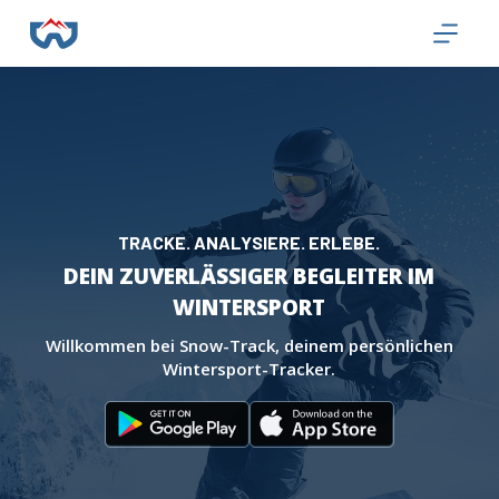
Z
u
m
I
n
h
a
l
TRACKE. ANALYSIERE. ERLEBE.
t
DEIN ZUVERLÄSSIGER BEGLEITER
IM
s
WINTERSPORT
p
r
Willkommen bei Snow-Track, deinem persönlichen
Wintersport-Tracker.
i
n
g
e
n